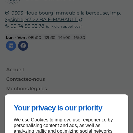
9303 Houelbourg Immeuble la berceuse, Imp.
Sysiphe,
97122
BAIE-MAHAULT
09 74 56 02 78
Lun - Ven :
08h00 - 12h30 | 14h00 - 16h30
Accueil
Contactez-nous
Mentions légales
Plan du site
Your privacy is our priority
We use Cookies to improve user experience by
Haut de page
personalising content and ads, as well as
analyzing traffic and optimizing social networks