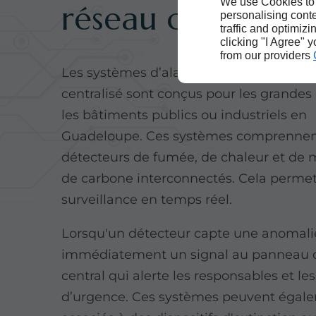
We use Cookies to
réseau centralisé
personalising conte
traffic and optimizi
clicking "I Agree" 
from our providers
Les systèmes d’alarme incendie reliés à
centralisé sont conçus pour les grandes 
les bâtiments publics ou industriels en
Guadeloupe. Ces systèmes comprennen
détecteurs de fumée, de chaleur et de
de carbone interconnectés. Cela perme
surveillance en temps réel.
Lorsqu'un détecteur capte une anomalie,
immédiatement un signal au panneau d
central qui alerte les responsables et les
d’urgence. Ces systèmes peuvent égale