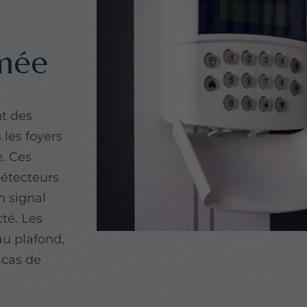
umée
t des
 les foyers
e. Ces
détecteurs
n signal
té. Les
au plafond,
 cas de