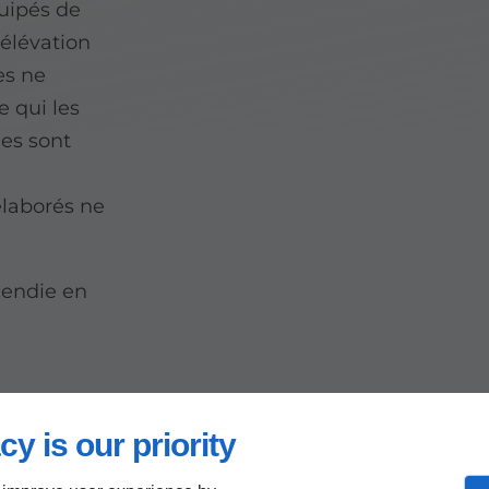
uipés de
'élévation
es ne
 qui les
les sont
laborés ne
cendie en
e
cy is our priority
un