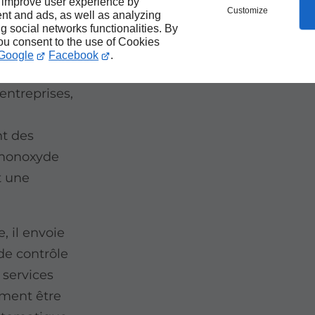
 improve user experience by
Customize
nt and ads, as well as analyzing
ng social networks functionalities. By
you consent to the use of Cookies
Google
Facebook
.
 un réseau
entreprises,
t des
 monoxyde
t une
 il envoie
e contrôle
 services
ment être