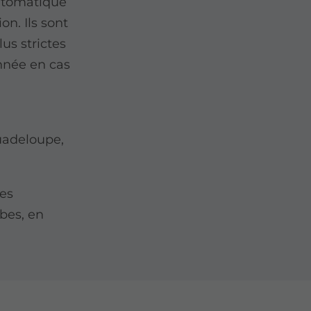
automatique
n. Ils sont
us strictes
nnée en cas
adeloupe,
pes
bes, en