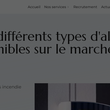
Accueil
Nos services
Recrutement
Actua
différents types d'
nibles sur le march
s incendie