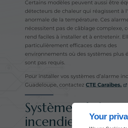
Certains modèles peuvent aussi être éq
détecteurs de chaleur qui réagissent à l
anormale de la température. Ces alarm
nécessitent pas de câblage complexe, ce
rend faciles à installer et à entretenir. El
particulièrement efficaces dans des
environnements où des systèmes plus é
sont pas requis.
Pour installer vos systèmes d’alarme in
Guadeloupe, contactez
CTE Caraïbes.
Systèmes d'alarm
Your priva
incendie reliés à 