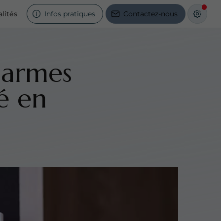
lités
Infos pratiques
Contactez-nous
alarmes
é en